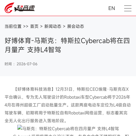
EN
当前位置 >>
首页
>
新闻动态
>
展会动态
好博体育-马斯克：特斯拉Cybercab将在四
月量产 支持L4智驾
时间 ：2026-07-06
【好博体育科技消息】12月31日，特斯拉CEO埃隆·马斯克在X
平台确认，专为无人驾驶设计的Robotaxi车型Cybercab将于2026年
4月在得州超级工厂启动批量生产。这款两座电动车定位为L4级自动
驾驶车辆，初期将用于特斯拉自有Robotaxi网络运营，标志着其完
全无人化出行服务进入落地阶段。